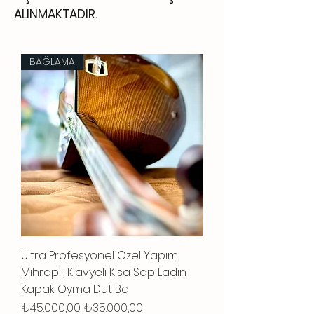
ALINMAKTADIR.
BAĞLAMA
Ultra Profesyonel Özel Yapım
Mihraplı, Klavyeli Kısa Sap Ladin
Kapak Oyma Dut Ba
Normal Fiyat
İndirimli Fiyat
₺45.000,00
₺35.000,00