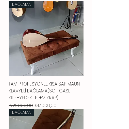
BAĞLAMA
TAM PROFESYONEL KISA SAP MAUN
KLAVYELİ BAĞLAMA(SOF CASE
KILIF+YEDEK TEL+MIZRAP)
Normal Fiyat
İndirimli Fiyat
₺22.000,00
₺17.000,00
BAĞLAMA