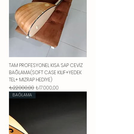
TAM PROFESYONEL KISA SAP CEVİZ
BAĞLAMA(SOFT CASE KILIF+YEDEK
TEL+ MIZRAP HEDİYE)
Normal Fiyat
İndirimli Fiyat
₺22.000,00
₺17.000,00
BAĞLAMA