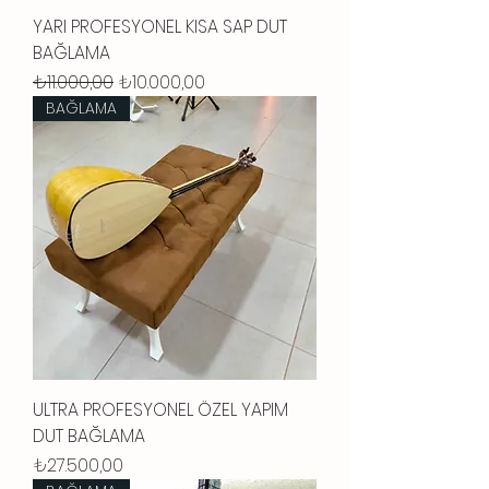
YARI PROFESYONEL KISA SAP DUT
BAĞLAMA
Normal Fiyat
İndirimli Fiyat
₺11.000,00
₺10.000,00
BAĞLAMA
ULTRA PROFESYONEL ÖZEL YAPIM
DUT BAĞLAMA
Fiyat
₺27.500,00