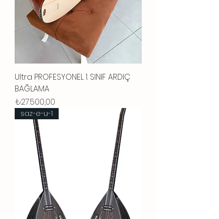
Ultra PROFESYONEL 1. SINIF ARDIÇ
BAĞLAMA
Fiyat
₺27.500,00
saz-e-u-1