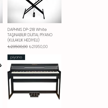
DAPHNIS DP-218 White
Hızlı Bakış
TAŞINABİLİR DİJİTAL PİYANO
(KULAKLIK HEDİYELİ)
Normal Fiyat
İndirimli Fiyat
₺23.500,00
₺21.950,00
piyano