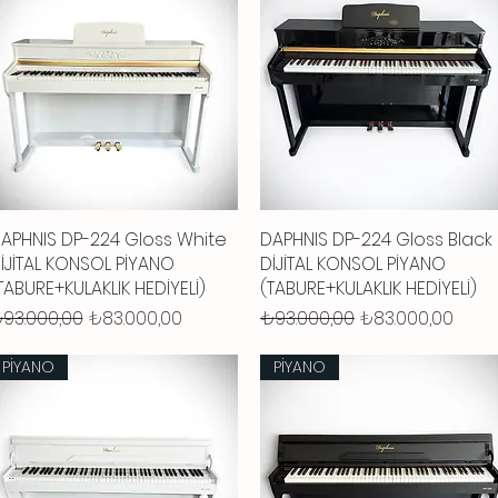
APHNIS DP-224 Gloss White
Hızlı Bakış
DAPHNIS DP-224 Gloss Black
Hızlı Bakış
İJİTAL KONSOL PİYANO
DİJİTAL KONSOL PİYANO
TABURE+KULAKLIK HEDİYELİ)
(TABURE+KULAKLIK HEDİYELİ)
ormal Fiyat
İndirimli Fiyat
Normal Fiyat
İndirimli Fiyat
93.000,00
₺83.000,00
₺93.000,00
₺83.000,00
PİYANO
PİYANO