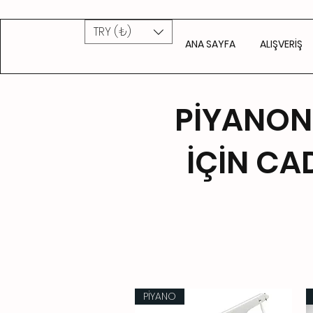
TRY (₺)
ANA SAYFA
ALIŞVERİŞ
PİYANON
İÇİN CAD
PİYANO