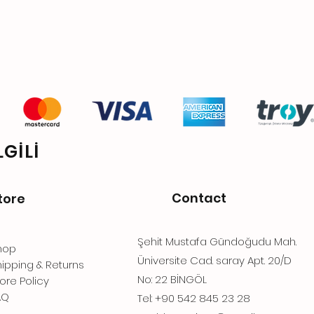
GİLİ
Contact
tore
Şehit Mustafa Gündoğudu Mah.
hop
Üniversite Cad. saray Apt. 20/D
ipping & Returns
No: 22 BİNGÖL
ore Policy
AQ
Tel: +90 542 845 23 28