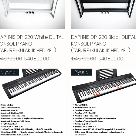
APHNIS DP-220 White DİJİTAL
Hızlı Bakış
DAPHNIS DP-220 Black DİJİTAL
Hızlı Bakış
ONSOL PİYANO
KONSOL PİYANO
TABURE+KULAKLIK HEDİYELİ)
(TABURE+KULAKLIK HEDİYELİ)
ormal Fiyat
İndirimli Fiyat
Normal Fiyat
İndirimli Fiyat
45.700,00
₺40.800,00
₺45.700,00
₺40.800,00
piyano
Piyano