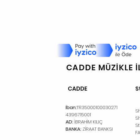
CADDE MÜZİKLE İL
CADDE
S
İban:
TR35000100030271
S
4396715001
Sh
AD:
İBRAHİM KILIÇ
St
BANKA:
ZİRAAT BANKSI
F