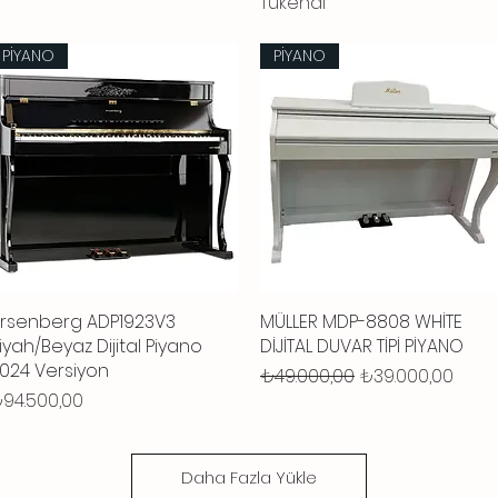
Tükendi
PİYANO
PİYANO
rsenberg ADP1923V3
Hızlı Bakış
MÜLLER MDP-8808 WHİTE
Hızlı Bakış
iyah/Beyaz Dijital Piyano
DİJİTAL DUVAR TİPİ PİYANO
024 Versiyon
Normal Fiyat
İndirimli Fiyat
₺49.000,00
₺39.000,00
iyat
94.500,00
Daha Fazla Yükle