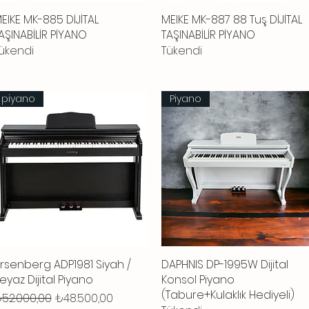
EIKE MK-885 DİJİTAL
Hızlı Bakış
MEIKE MK-887 88 Tuş DİJİTAL
Hızlı Bakış
AŞINABİLİR PİYANO
TAŞINABİLİR PİYANO
ükendi
Tükendi
piyano
Piyano
rsenberg ADP1981 Siyah /
Hızlı Bakış
DAPHNIS DP-1995W Dijital
Hızlı Bakış
eyaz Dijital Piyano
Konsol Piyano
(Tabure+Kulaklık Hediyeli)
ormal Fiyat
İndirimli Fiyat
52.000,00
₺48.500,00