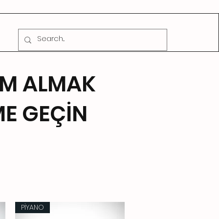
CADDE MÜZİK
İM ALMAK
ME GEÇİN
PİYANO