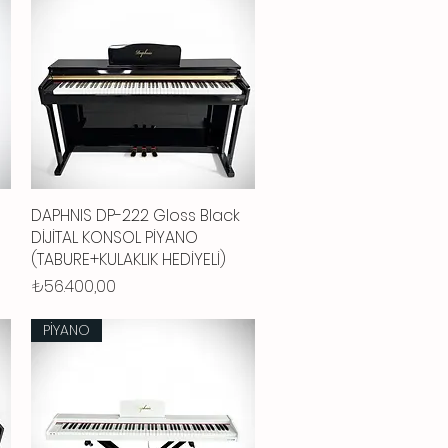
DAPHNIS DP-222 Gloss Black
Hızlı Bakış
DİJİTAL KONSOL PİYANO
(TABURE+KULAKLIK HEDİYELİ)
Fiyat
₺56.400,00
PİYANO