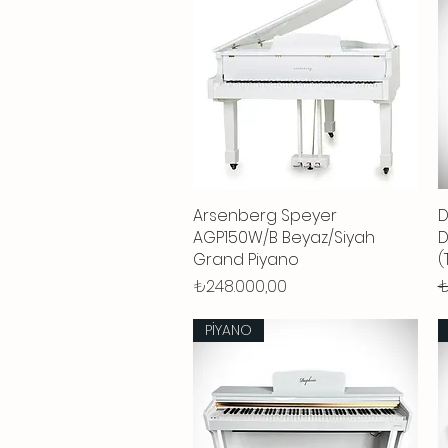
Arsenberg Speyer
Hızlı Bakış
D
AGP150W/B Beyaz/Siyah
D
Grand Piyano
(
Fiyat
N
₺248.000,00
₺
PİYANO