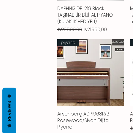
DAPHNIS DP-218 Black
Hızlı Bakış
M
TAŞINABİLİR DİJİTAL PİYANO
T
(KULAKLIK HEDİYELİ)
T
Normal Fiyat
İndirimli Fiyat
₺23.500,00
₺21.950,00
piyano
REVIEWS
Arsenberg ADP1968R/B
Hızlı Bakış
A
Rosewood/Siyah Dijital
B
Piyano
N
₺