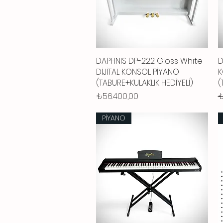
DAPHNIS DP-222 Gloss White
Hızlı Bakış
D
DİJİTAL KONSOL PİYANO
K
(TABURE+KULAKLIK HEDİYELİ)
(
Fiyat
N
₺56.400,00
₺
PİYANO