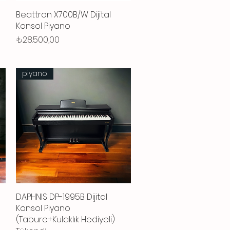
Beattron X700B/W Dijital
Hızlı Bakış
Konsol Piyano
Fiyat
₺28.500,00
piyano
DAPHNIS DP-1995B Dijital
Hızlı Bakış
Konsol Piyano
(Tabure+Kulaklık Hediyeli)