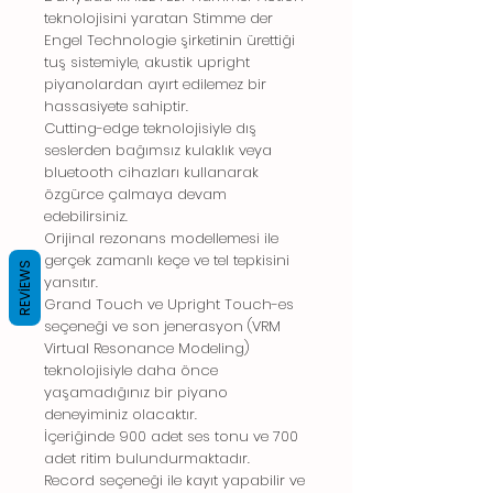
teknolojisini yaratan Stimme der
Engel Technologie şirketinin ürettiği
tuş sistemiyle, akustik upright
piyanolardan ayırt edilemez bir
hassasiyete sahiptir.
Cutting-edge teknolojisiyle dış
seslerden bağımsız kulaklık veya
bluetooth cihazları kullanarak
özgürce çalmaya devam
edebilirsiniz.
Orijinal rezonans modellemesi ile
gerçek zamanlı keçe ve tel tepkisini
REVIEWS
yansıtır.
Grand Touch ve Upright Touch-es
seçeneği ve son jenerasyon (VRM
Virtual Resonance Modeling)
teknolojisiyle daha önce
yaşamadığınız bir piyano
deneyiminiz olacaktır.
İçeriğinde 900 adet ses tonu ve 700
adet ritim bulundurmaktadır.
Record seçeneği ile kayıt yapabilir ve