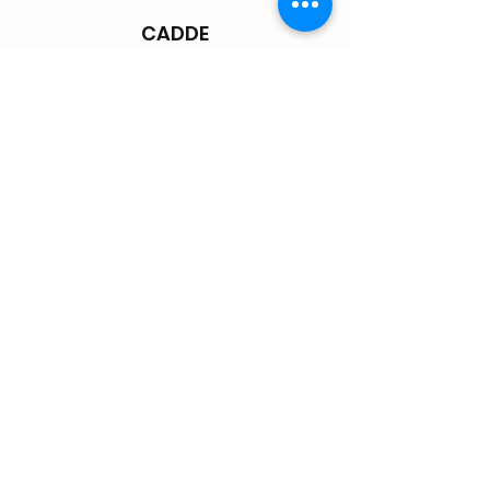
CADDE
İban:
TR35000100030271439
6715001
AD:
İBRAHİM KILIÇ
BANKA:
ZİRAAT BANKSI
Store
Shop
Shipping & Returns
Store Policy
FAQ
Contact
Şehit Mustafa Gündoğudu
Mah. Üniversite Cad. saray