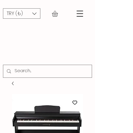
TRY (₺)
CADDE
MÜZİK