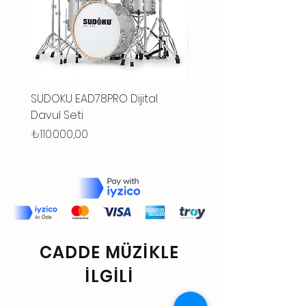
SUDOKU EAD78PRO Dijital
SUDOKU LUNAR10PRO Dij
Davul Seti
Davul Seti
Fiyat
Fiyat
₺110.000,00
₺92.000,00
CADDE MÜZİKLE
İLGİLİ