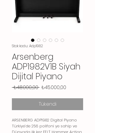
Stok kodu: Adp1982
Arsenberg
ADP1982V1B Siyah
Dijital Piyano
Normal
İndirimli
 ₺48.000,00 
₺45.000,00
Fiyat
Fiyat
Tükendi
ARSENBERG ADP1982 Digital Piyano
Türkiye’de 256 polifoni ye sahip ve
Dünyada ilk kez FELT Hammer Action