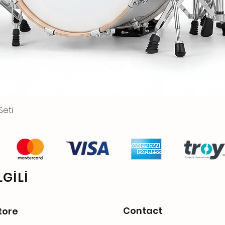
Seti
GİLİ
Contact
tore