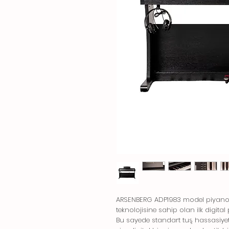
ARSENBERG ADP1983 model piyanola
teknolojisine sahip olan ilk digita
Bu sayede standart tuş hassasiyetini