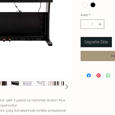
Adet
*
Sepete Ekle
H
r aktif 3 pedal ve Hammer Action Plus
l piyanodur.
 çalış karakterinizle birlikte birleştirerek