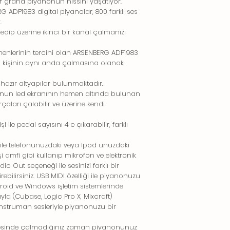
bir grand piyanonun hissini yaşatıyor.
G ADP1983 digital piyanolar, 800 farklı ses
.
edip üzerine ikinci bir kanal çalmanızı
tmenlerinin tercihi olan ARSENBERG ADP1983
 iki kişinin aynı anda çalmasına olanak
z hazır altyapılar bulunmaktadır.
onun led ekranının hemen altında bulunan
arçaları çalabilir ve üzerine kendi
 ile pedal sayısını 4 e çıkarabilir, farklı
i ile telefonunuzdaki veya Ipod unuzdaki
işi amfi gibi kullanıp mikrofon ve elektronik
io Out seçeneği ile sesinizi farklı bir
ebilirsiniz. USB MIDI özelliği ile piyanonuzu
roid ve Windows işletim sistemlerinde
yla (Cubase, Logic Pro X, Mixcraft)
ı enstruman sesleriyle piyanonuzu bir
yesinde çalmadığınız zaman piyanonunuz