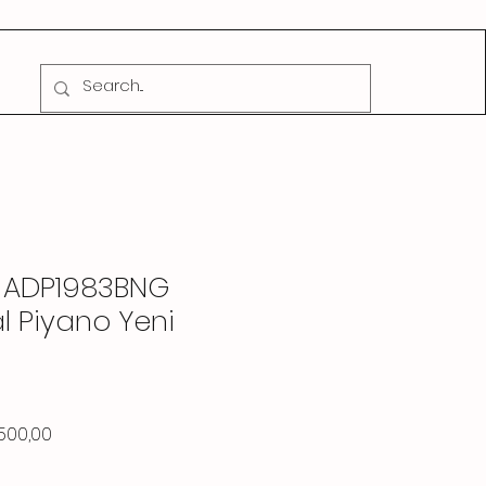
CADDE MÜZİK
 ADP1983BNG
al Piyano Yeni
al
İndirimli
500,00
Fiyat