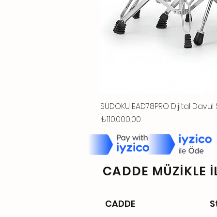
SUDOKU EAD78PRO Dijital Davul 
Fiyat
₺110.000,00
CADDE MÜZİKLE İL
CADDE
S