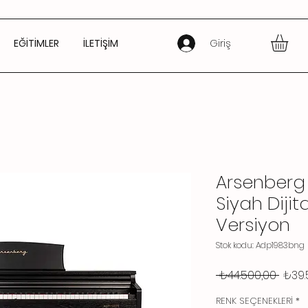
Giriş
EĞİTİMLER
İLETİŞİM
Arsenberg
Siyah Dijit
Versiyon
Stok kodu: Adp1983bng
Norm
 ₺44.500,00 
₺39.
Fiyat
RENK SEÇENEKLERİ
*