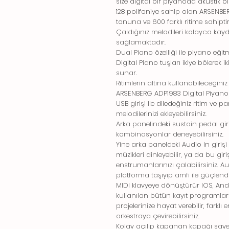
size digital bir piyanoda akustik 
128 polifoniye sahip olan ARSENBER
tonuna ve 600 farklı ritime sahiptir
Çaldığınız melodileri kolayca kayd
sağlamaktadır.
Dual Piano özelliği ile piyano eği
Digital Piano tuşları ikiye bölerek
sunar.
Ritimlerin altına kullanabileceğini
ARSENBERG ADP1983 Digital Piyan
USB girişi ile diledeğiniz ritim ve p
melodilerinizi ekleyebilirsiniz.
Arka panelindeki sustain pedal girişi
kombinasyonlar deneyebilirsiniz.
Yine arka paneldeki Audio In giriş
müzikleri dinleyebilir, ya da bu gir
enstrumanlarınızı çalabilirsiniz. Aud
platforma taşıyıp amfi ile güçlendir
MIDI klavyeye dönüştürür IOS, And
kullanılan bütün kayıt programları
projelerinize hayat verebilir, farkl
orkestraya çevirebilirsiniz.
Kolay açılıp kapanan kapağı sa