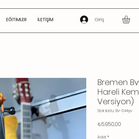
Giriş
EĞİTİMLER
İLETİŞİM
Bremen Bv
Hareli Kem
Versiyon)
Stok kodu: Bv-044yv
Fiyat
₺5.950,00
Adet
*