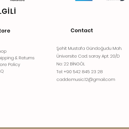
GİLİ
Contact
tore
Şehit Mustafa Gündoğudu Mah.
hop
Üniversite Cad. saray Apt. 20/D
ipping & Returns
No: 22 BİNGÖL
ore Policy
AQ
Tel: +90 542 845 23 28
cadde.music.12@gmail.com