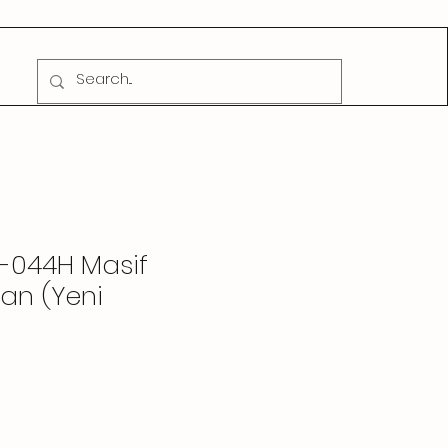
CADDE MÜZİK
-044H Masif
an (Yeni