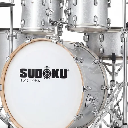
destekleyen herhangi
İzleme yukarı / aşağ
bulunur. DAW progr
tarafından desteklen
yapabilirsiniz.
Mix Kontrol
Temel mikser işlevsell
fader DAW programını
oluşan kümelerde kon
almayı etkinleştirir.
bir DAW programında
Nektar DAW Entegras
için ses seviyesi kon
gibi genişletilmiş öze
düğmelerini solo ve s
programınıza bağlı o
Cubase'deki gönderimle
kontrol etmek için ko
düğmelerini de kullan
iyi şekilde yararlan
Panorama, DAW miks
kapatmak için kısayo