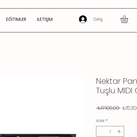
Giriş
EĞİTİMLER
İLETİŞİM
Nektar Pa
Tuşlu MIDI 
Norma
 ₺17.100,00 
₺15.30
Fiyat
Adet
*