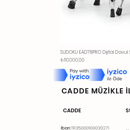
SUDOKU EAD78PRO Dijital Davul 
Fiyat
₺110.000,00
CADDE MÜZİKLE İL
CADDE
S
İban:
TR35000100030271