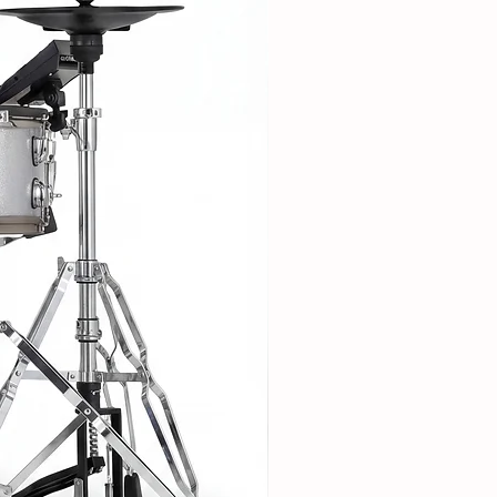
 bir DAW ile uyumludur. Özel
ı düğmeleri ekranın altında
amınız Nektar DAW Entegrasyonu
iyorsa, daha fazlasını
iğini hemen kontrol edin: İlk 8
zın mikserini her biri 8 kanaldan
trol eder, LED düğmeleri sessize
 Ve bu, MCU'yu destekleyen herhangi
 çalışır.
yonu ile, ana ve mevcut kanal
trolü arasında alternatif kanal 9
llikler elde edersiniz - veya LED
essiz arasında değiştirirsiniz. DAW
larak, örneğin Logic veya
ri veya akıllı / hızlı kontrolleri
dlayıcıları değiştirmek için ekran
abilirsiniz. Ekran alanınızdan en
manıza yardımcı olmak için
er pencerenizi açmak ve
llara da sahiptir.