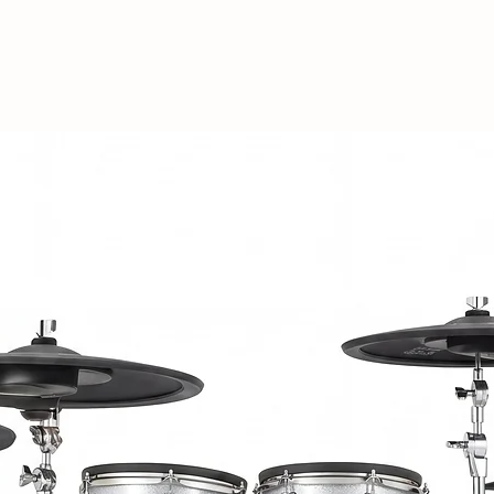
zamanlı olarak 1/4 ila
yapabilirsiniz, tempo
edebilirsiniz. Padler
ayarlarına sahiptir, 
başka bir cihaz için f
Tekrar etme özelliğin
senkronize olacak şe
tekrarlanacak şekilde
veya harici MIDI saat
akor vuruşları oluştu
hareketler ekliyerek , T
keşfedin ve yaratıcılığı
Anında Geri Bildirim
Özel LCD ekran, tüm a
sağlar: Burada Panor
seçersiniz, global par
yazılımınızda gezini
Nektar ile, yazılımını
orada bile göreceksin
DAW Kontrol
Panorama T4 ve T6, 