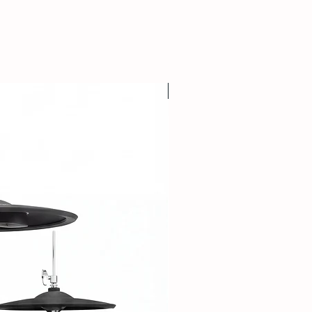
 1/96 nota değeriyle değişiklik
yu değiştirebilir ve sesi manüpile
 ve tuşlar bağımsız tekrarlama
böylece davul vuruşu için bir tuşu,
arklı bir tuşu ayarlayabilirsiniz.
in' tetikleme modu, tempoyla
BATERİ
kilde veya bir notu oynattığınızda
 ayarlanabilir. Clock sync dahili
i için ayarlanabilir. Tekrarlayan
rarak veya davul ritimlerine farklı
6'nın repeat özelliği ile yeni fikirleri
nızı tetikleyin.
yarlarınız için net geri bildirim
ama'nın farklı modlarını
ametrelere erişirsiniz ve
rsiniz. DAW Entegrasyonu ve
zın mikser ve eklenti parametrelerini
iz.
Mackie® Control Universal (MCU)