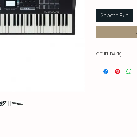
Sepete Ekle
H
GENEL BAKIŞ
Nektar Panorama T6 
Panorama T4 ve T6 MI
VST® / AU ™ uyumlu 
plug-in, mixer ve tra
benzersiz bir kontrol
Kolayca beat oluştu
Panorama T4 / T6'nın
pedleri, beat oluştu
iyi performans için he
edebilirsiniz. MIDI te
kullanım için, pedle
veya MIDI kontrol kod