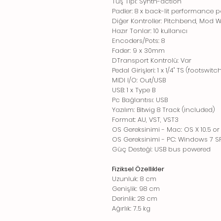
Tuş Tipi: Synth-action
Padler: 8 x back-lit performance 
Diğer Kontroller: Pitchbend, Mod 
Hazır Tonlar: 10 kullanıcı
Encoders/Pots: 8
Fader: 9 x 30mm
DTransport Kontrolü: Var
Pedal Girişleri: 1 x 1/4" TS (footswitch
MIDI I/O: Out/USB
USB: 1 x Type B
Pc Bağlantısı: USB
Yazılım: Bitwig 8 Track (included)
Format: AU, VST, VST3
OS Gereksinimi - Mac: OS X 10.5 or 
OS Gereksinimi - PC: Windows 7 SP1
Güç Desteği: USB bus powered
Fiziksel Özellikler
Uzunluk: 8 cm
Genişlik: 98 cm
Derinlik: 28 cm
Ağırlık: 7.5 kg