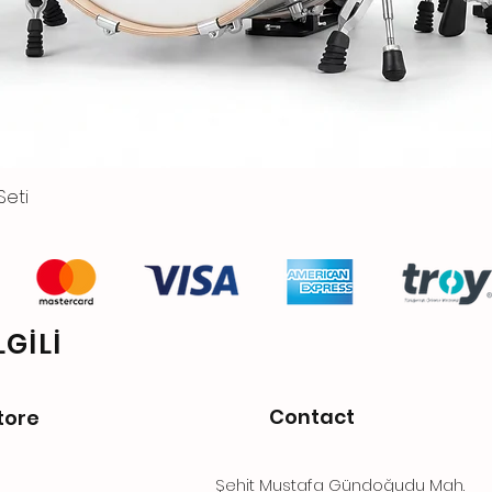
Seti
GİLİ
Contact
tore
Şehit Mustafa Gündoğudu Mah.