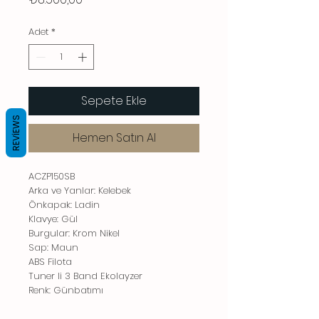
Adet
*
Sepete Ekle
REVIEWS
Hemen Satın Al
ACZP150SB
Arka ve Yanlar: Kelebek
Önkapak: Ladin
Klavye: Gül
Burgular: Krom Nikel
Sap: Maun
ABS Filota
Tuner li 3 Band Ekolayzer
Renk: Günbatımı