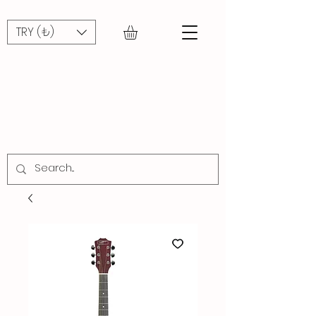
TRY (₺)
CADDE
MÜZİK