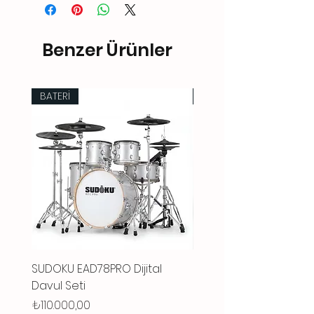
Benzer Ürünler
BATERİ
BATERİ
SUDOKU EAD78PRO Dijital
SUDOKU LUNAR10PRO Dij
Davul Seti
Davul Seti
Fiyat
Fiyat
₺110.000,00
₺92.000,00