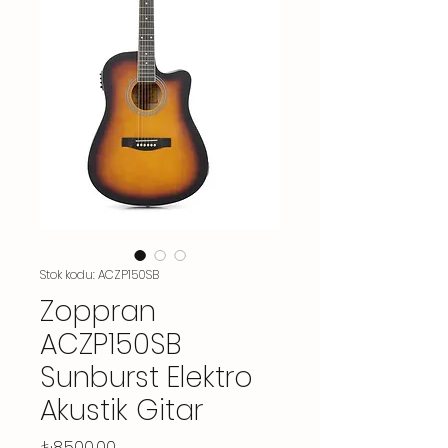
Stok kodu: ACZP150SB
Zoppran
ACZP150SB
Sunburst Elektro
Akustik Gitar
Fiyat
₺8.500,00