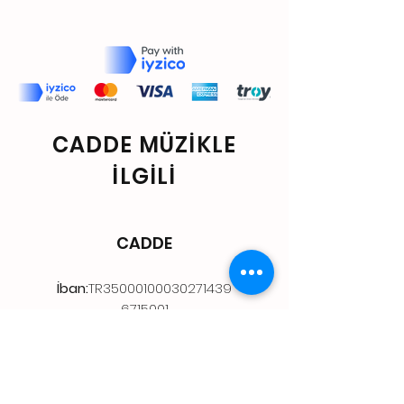
CADDE MÜZİKLE
İLGİLİ
CADDE
İban:
TR35000100030271439
6715001
AD:
İBRAHİM KILIÇ
BANKA:
ZİRAAT BANKSI
Store