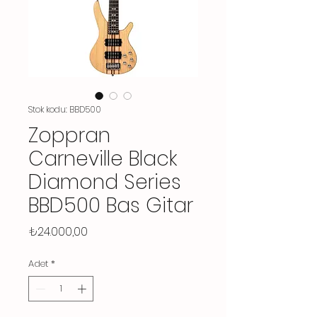
Stok kodu: BBD500
Zoppran
Carneville Black
Diamond Series
BBD500 Bas Gitar
Fiyat
₺24.000,00
Adet
*