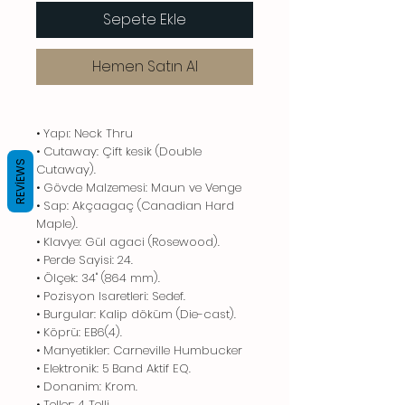
Sepete Ekle
Hemen Satın Al
• Yapı: Neck Thru
• Cutaway: Çift kesik (Double
REVIEWS
Cutaway).
• Gövde Malzemesi: Maun ve Venge
• Sap: Akçaagaç (Canadian Hard
Maple).
• Klavye: Gül agaci (Rosewood).
• Perde Sayisi: 24.
• Ölçek: 34" (864 mm).
• Pozisyon Isaretleri: Sedef.
• Burgular: Kalip döküm (Die-cast).
• Köprü: EB6(4).
• Manyetikler: Carneville Humbucker
• Elektronik: 5 Band Aktif EQ.
• Donanim: Krom.
• Teller: 4 Telli