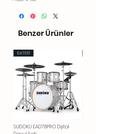
Benzer Ürünler
BATERİ
BATERİ
SUDOKU EAD78PRO Dijital
SUDOKU LUNAR10PRO Dij
Davul Seti
Davul Seti