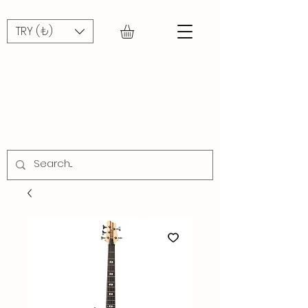
TRY (₺)
CADDE
MÜZİK