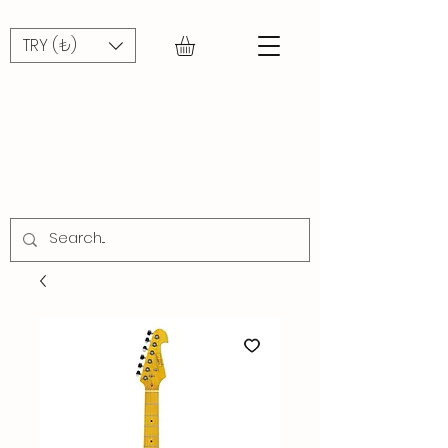
TRY (₺)
CADDE
MÜZİK