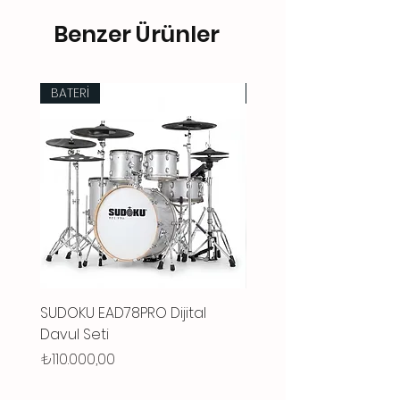
Benzer Ürünler
BATERİ
BATERİ
SUDOKU EAD78PRO Dijital
SUDOKU LUNAR10PRO Dij
Davul Seti
Davul Seti
Fiyat
Fiyat
₺110.000,00
₺92.000,00