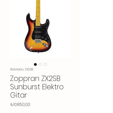
Stok kodu: ZX2SB
Zoppran ZX2SB
Sunburst Elektro
Gitar
Fiyat
₺10.850,00