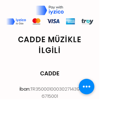
CADDE MÜZİKLE
İLGİLİ
CADDE
İban:
TR35000100030271439
6715001
AD:
İBRAHİM KILIÇ
BANKA:
ZİRAAT BANKSI
Store
Shop